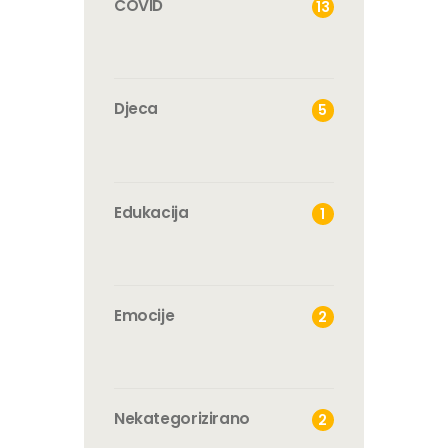
COVID
13
Djeca
5
Edukacija
1
Emocije
2
Nekategorizirano
2